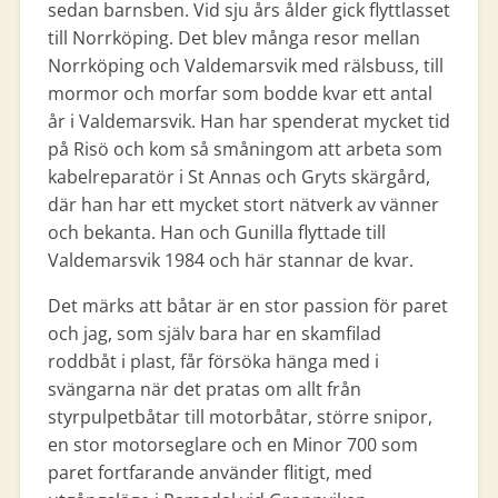
sedan barnsben. Vid sju års ålder gick flyttlasset
till Norrköping. Det blev många resor mellan
Norrköping och Valdemarsvik med rälsbuss, till
mormor och morfar som bodde kvar ett antal
år i Valdemarsvik. Han har spenderat mycket tid
på Risö och kom så småningom att arbeta som
kabelreparatör i St Annas och Gryts skärgård,
där han har ett mycket stort nätverk av vänner
och bekanta. Han och Gunilla flyttade till
Valdemarsvik 1984 och här stannar de kvar.
Det märks att båtar är en stor passion för paret
och jag, som själv bara har en skamfilad
roddbåt i plast, får försöka hänga med i
svängarna när det pratas om allt från
styrpulpetbåtar till motorbåtar, större snipor,
en stor motorseglare och en Minor 700 som
paret fortfarande använder flitigt, med