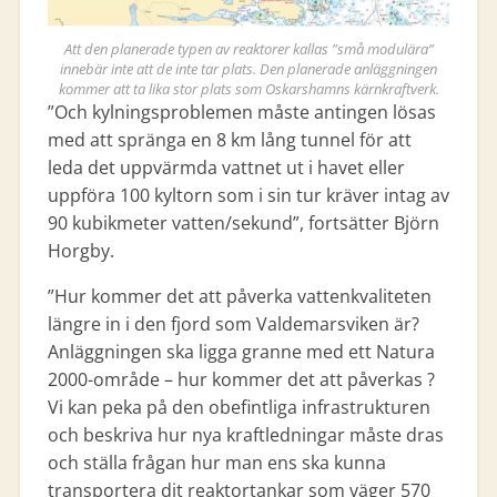
Att den planerade typen av reaktorer kallas ”små modulära”
innebär inte att de inte tar plats. Den planerade anläggningen
kommer att ta lika stor plats som Oskarshamns kärnkraftverk.
”Och kylningsproblemen måste antingen lösas
med att spränga en 8 km lång tunnel för att
leda det uppvärmda vattnet ut i havet eller
uppföra 100 kyltorn som i sin tur kräver intag av
90 kubikmeter vatten/sekund”, fortsätter Björn
Horgby.
”Hur kommer det att påverka vattenkvaliteten
längre in i den fjord som Valdemarsviken är?
Anläggningen ska ligga granne med ett Natura
2000-område – hur kommer det att påverkas ?
Vi kan peka på den obefintliga infrastrukturen
och beskriva hur nya kraftledningar måste dras
och ställa frågan hur man ens ska kunna
transportera dit reaktortankar som väger 570