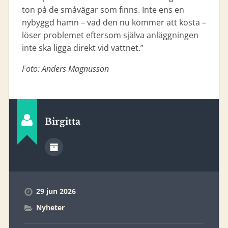
ton på de småvägar som finns. Inte ens en
nybyggd hamn – vad den nu kommer att kosta –
löser problemet eftersom själva anläggningen
inte ska ligga direkt vid vattnet.”
Foto: Anders Magnusson
Birgitta
29 jun 2026
Nyheter