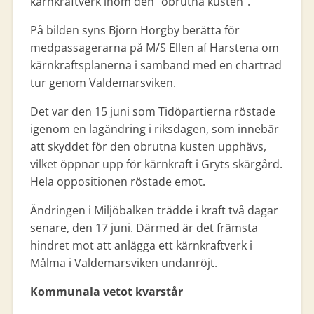
kärnkraftverk inom den ”obrutna kusten”.
På bilden syns Björn Horgby berätta för
medpassagerarna på M/S Ellen af Harstena om
kärnkraftsplanerna i samband med en chartrad
tur genom Valdemarsviken.
Det var den 15 juni som Tidöpartierna röstade
igenom en lagändring i riksdagen, som innebär
att skyddet för den obrutna kusten upphävs,
vilket öppnar upp för kärnkraft i Gryts skärgård.
Hela oppositionen röstade emot.
Ändringen i Miljöbalken trädde i kraft två dagar
senare, den 17 juni. Därmed är det främsta
hindret mot att anlägga ett kärnkraftverk i
Målma i Valdemarsviken undanröjt.
Kommunala vetot kvarstår