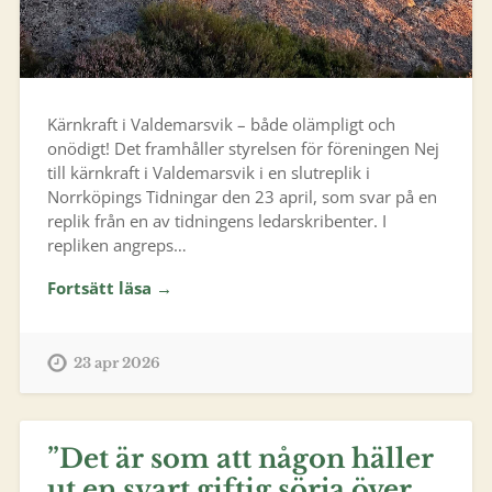
Kärnkraft i Valdemarsvik – både olämpligt och
onödigt! Det framhåller styrelsen för föreningen Nej
till kärnkraft i Valdemarsvik i en slutreplik i
Norrköpings Tidningar den 23 april, som svar på en
replik från en av tidningens ledarskribenter. I
repliken angreps…
Fortsätt läsa →
23 apr 2026
”Det är som att någon häller
ut en svart giftig sörja över