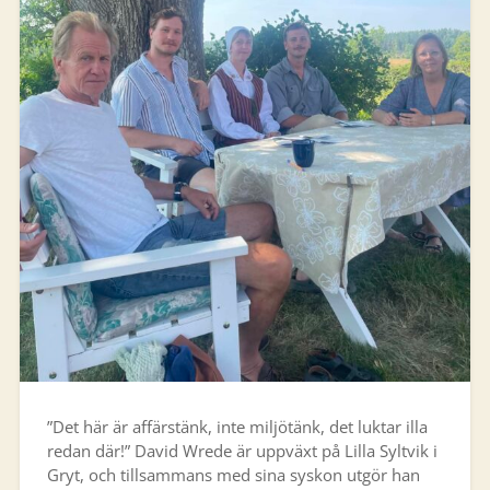
”Det här är affärstänk, inte miljötänk, det luktar illa
redan där!” David Wrede är uppväxt på Lilla Syltvik i
Gryt, och tillsammans med sina syskon utgör han