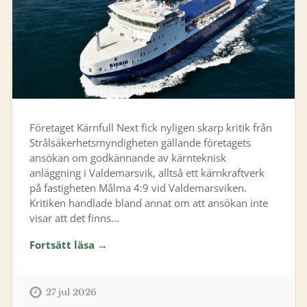
Företaget Kärnfull Next fick nyligen skarp kritik från
Strålsäkerhetsmyndigheten gällande företagets
ansökan om godkännande av kärnteknisk
anläggning i Valdemarsvik, alltså ett kärnkraftverk
på fastigheten Målma 4:9 vid Valdemarsviken.
Kritiken handlade bland annat om att ansökan inte
visar att det finns…
Fortsätt läsa →
27 jul 2026