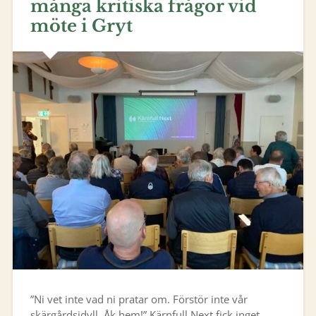
många kritiska frågor vid
möte i Gryt
”Ni vet inte vad ni pratar om. Förstör inte vår
skärgårdsidyll. Åk hem!” Kärnfull Next fick inget