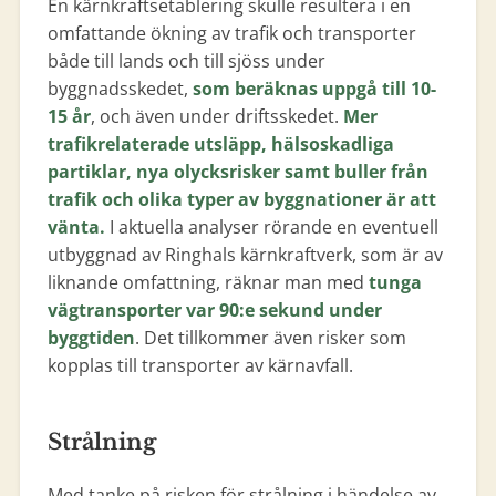
En kärnkraftsetablering skulle resultera i en
omfattande ökning av trafik och transporter
både till lands och till sjöss under
byggnadsskedet,
som beräknas uppgå till 10-
15 år
, och även under driftsskedet.
Mer
trafikrelaterade utsläpp, hälsoskadliga
partiklar, nya olycksrisker samt buller från
trafik och olika typer av byggnationer är att
vänta.
I aktuella analyser rörande en eventuell
utbyggnad av Ringhals kärnkraftverk, som är av
liknande omfattning, räknar man med
tunga
vägtransporter var 90:e sekund under
byggtiden
. Det tillkommer även risker som
kopplas till transporter av kärnavfall.
Strålning
Med tanke på risken för strålning i händelse av