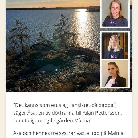
”Det känns som ett slag i ansiktet på pappa”,
säger Åsa, en av döttrarna till Ailan Pettersson,
som tidigare ägde gården Målma.
Åsa och hennes tre systrar växte upp på Målma,